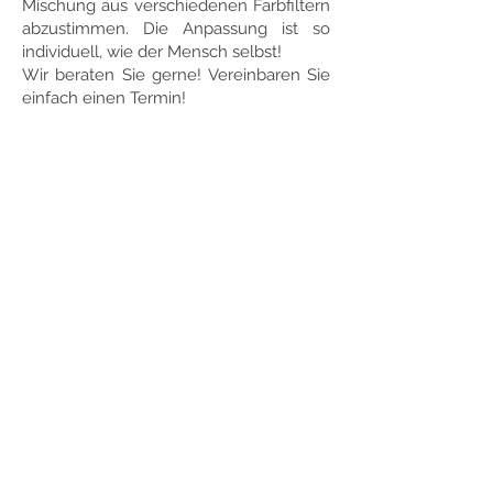
Mischung aus verschiedenen Farbfiltern
abzustimmen. Die Anpassung ist so
individuell, wie der Mensch selbst!
Wir beraten Sie gerne! Vereinbaren Sie
einfach einen Termin!
RUSCHENBURG OPTIK
Am Burgberg 4
35619 Braunfels-Philippstein
Telefon: 06442 /
9 59 34 01
E-Mail:
info@ruschenburg-optik.de
Unsere
Öffnungszeiten in Philippstein:
Mo.-Do.: 10.00 - 12.00 Uhr &
14.30 -
18.00 Uhr