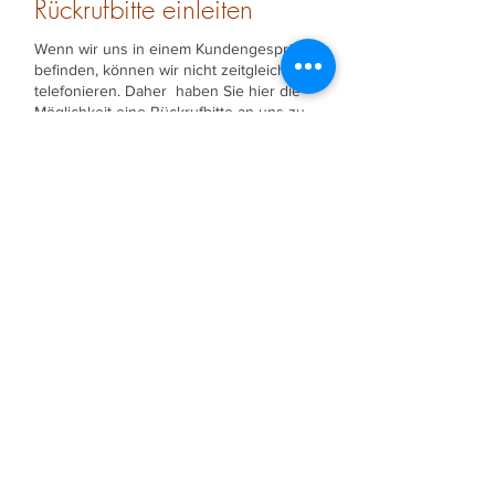
Rückrufbitte einleiten
Wenn wir uns in einem Kundengespräch
befinden, können wir nicht zeitgleich
telefonieren. Daher haben Sie hier die
Möglichkeit eine Rückrufbitte an uns zu
senden. Wir werden uns zeitnah bei
Ihnen melden!
Vorname
Nachname
Zusatzinfo
Telefon