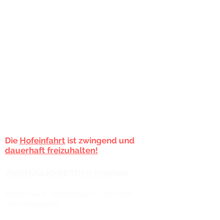
18.00 Uhr
​Fr.: geschlossen
Sa.: 10:00 - 14:00 Uhr
PARKMÖGLICHKEITEN in Philippstein
finden Sie bei uns am Haus!
Es stehen ihnen 2 Parkplätze in
unserem
Hof
zur Verfügung oder Sie parken an
der Straße vor dem
Geschäft.
Die
Hofeinfahrt
ist zwingend und
dauerhaft freizuhalten!
PARKMÖGLICHKEITEN in Kirchhain
finden Sie in unmittelbarer Laufweite
"
Am Hexenturm"
.