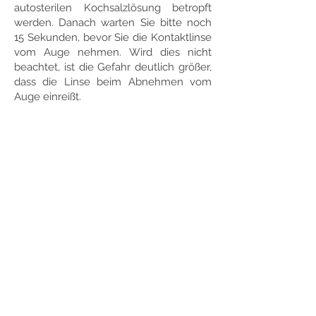
autosterilen Kochsalzlösung betropft
werden. Danach warten Sie bitte noch
15 Sekunden, bevor Sie die Kontaktlinse
vom Auge nehmen. Wird dies nicht
beachtet, ist die Gefahr deutlich größer,
dass die Linse beim Abnehmen vom
Auge einreißt.
RUSCHENBURG OPTIK
Am Burgberg 4
35619 Braunfels-Philippstein
Telefon: 06442 /
9 59 34 01
E-Mail:
info@ruschenburg-optik.de
Unsere
Öffnungszeiten in Philippstein:
Mo.-Do.: 10.00 - 12.00 Uhr &
14.30 -