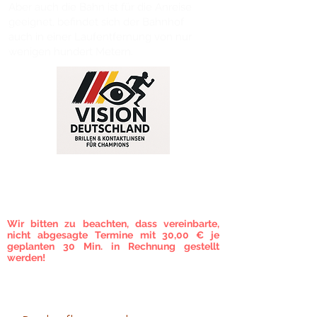
Aber auch die Bahn ist für die Anreise
geeignet, befindet sich der Bahnhof
auch in einer Laufentfernung von nur
wenigen hundert Metern.
TERMINVEREINBARUNG
Um eine vorherige Terminvereinbarung wird
gebeten!
Wir bitten zu beachten, dass vereinbarte,
nicht abgesagte Termine mit 30,00 € je
geplanten 30 Min. in Rechnung gestellt
werden!