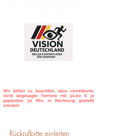
geeignet, befindet sich der Bahnhof
auch in einer Laufentfernung von nur
wenigen hundert Metern.
TERMINVEREINBARUNG
Um eine vorherige Terminvereinbarung wird
gebeten!
Wir bitten zu beachten, dass vereinbarte,
nicht abgesagte Termine mit 30,00 € je
geplanten 30 Min. in Rechnung gestellt
werden!
Rückrufbitte einleiten