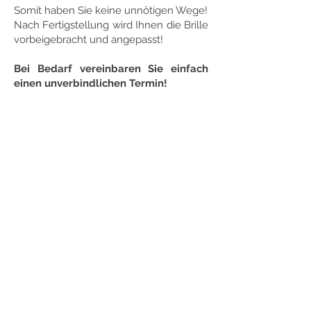
Somit haben Sie keine unnötigen Wege!
Nach Fertigstellung wird Ihnen die Brille
vorbeigebracht und angepasst!
Bei Bedarf vereinbaren Sie einfach
einen unverbindlichen Termin!
RUSCHENBURG OPTIK
Am Burgberg 4
35619 Braunfels-Philippstein
Telefon: 06442 /
9 59 34 01
E-Mail:
info@ruschenburg-optik.de
Unsere
Öffnungszeiten in Philippstein:
Mo.-Do.: 10.00 - 12.00 Uhr &
14.30 -
18.00 Uhr