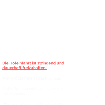
​Fr.: geschlossen
Sa.: 10:00 - 14:00 Uhr
PARKMÖGLICHKEITEN in Philippstein
finden Sie bei uns am Haus!
Es stehen ihnen 2 Parkplätze in
unserem
Hof
zur Verfügung oder Sie parken an
der Straße vor dem
Geschäft.
Die
Hofeinfahrt
ist zwingend und
dauerhaft freizuhalten!
PARKMÖGLICHKEITEN in Kirchhain
finden Sie in unmittelbarer Laufweite
"
Am Hexenturm"
.
Aber auch die Bahn ist für die Anreise