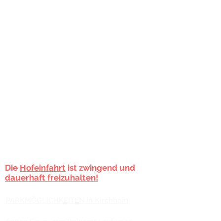
Unsere
Öffnungszeiten in Philippstein:
Mo.-Do.: 10.00 - 12.00 Uhr &
14.30 -
18.00 Uhr
​Fr.: geschlossen
Sa.: 10:00 - 14:00 Uhr
PARKMÖGLICHKEITEN in Philippstein
finden Sie bei uns am Haus!
Es stehen ihnen 2 Parkplätze in
unserem
Hof
zur Verfügung oder Sie parken an
der Straße vor dem
Geschäft.
Die
Hofeinfahrt
ist zwingend und
dauerhaft freizuhalten!
PARKMÖGLICHKEITEN in Kirchhain