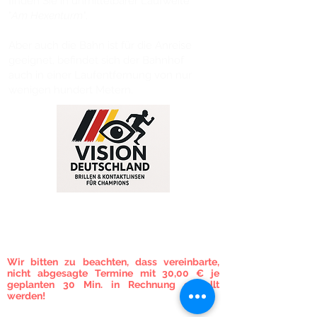
finden Sie in unmittelbarer Laufweite
"
Am Hexenturm"
.
Aber auch die Bahn ist für die Anreise
geeignet, befindet sich der Bahnhof
auch in einer Laufentfernung von nur
wenigen hundert Metern.
TERMINVEREINBARUNG
Um eine vorherige Terminvereinbarung wird
gebeten!
Wir bitten zu beachten, dass vereinbarte,
nicht abgesagte Termine mit 30,00 € je
geplanten 30 Min. in Rechnung gestellt
werden!