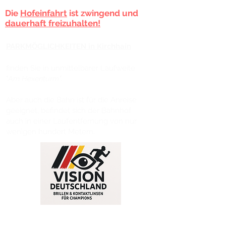
Die
Hofeinfahrt
ist zwingend und
dauerhaft freizuhalten!
PARKMÖGLICHKEITEN in Kirchhain
finden Sie in unmittelbarer Laufweite
"
Am Hexenturm"
.
Aber auch die Bahn ist für die Anreise
geeignet, befindet sich der Bahnhof
auch in einer Laufentfernung von nur
wenigen hundert Metern.
TERMINVEREINBARUNG