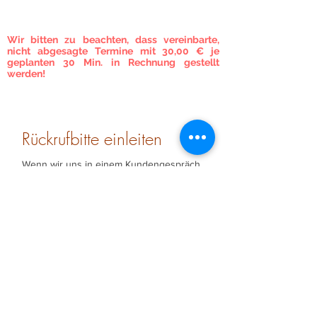
Um eine vorherige Terminvereinbarung wird
gebeten!
Wir bitten zu beachten, dass vereinbarte,
nicht abgesagte Termine mit 30,00 € je
geplanten 30 Min. in Rechnung gestellt
werden!
Rückrufbitte einleiten
Wenn wir uns in einem Kundengespräch
befinden, können wir nicht zeitgleich
telefonieren. Daher haben Sie hier die
Möglichkeit eine Rückrufbitte an uns zu
senden. Wir werden uns zeitnah bei
Ihnen melden!
Vorname
Nachname