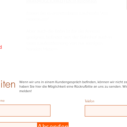
PARKMÖGLICHKEITEN in Kirchhain
finden Sie in unmittelbarer Laufweite "
Am
Hexenturm"
.
m
der
Aber auch die Bahn ist für die Anreise
geeignet, befindet sich der Bahnhof auch in
einer Laufentfernung von nur wenigen
nd
hundert Metern.
iten
Wenn wir uns in einem Kundengespräch befinden, können wir nicht zei
haben Sie hier die Möglichkeit eine Rückrufbitte an uns zu senden. W
melden!
ame
Telefon