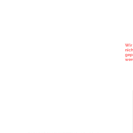
TER
Um 
wir
Wir
nic
gep
wer
 18.00 Uhr