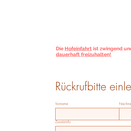
PARKMÖGLICHKEITEN in Philippstein
finden Sie bei uns am Haus!
Es stehen ihnen 2 Parkplätze in
unsere
Hof
zur Verfügung oder Sie parken an 
Straße vor dem
Geschäft.
Die
Hofeinfahrt
ist zwingend u
dauerhaft freizuhalten!
Rückrufbitte einle
Vorname
Nachn
Zusatzinfo